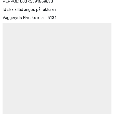
PEPPOL: 0007:5591869630
Id ska alltid anges på fakturan.
Vaggeryds Elverks id är : 5131