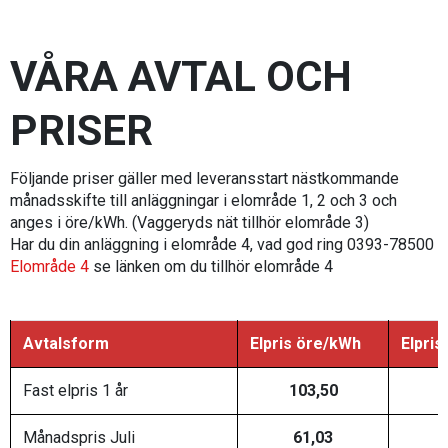
VÅRA AVTAL OCH
PRISER
Följande priser gäller med leveransstart nästkommande
månadsskifte till anläggningar i elområde 1, 2 och 3 och
anges i öre/kWh. (Vaggeryds nät tillhör elområde 3)
Har du din anläggning i elområde 4, vad god ring 0393-78500
Elområde 4
se länken om du tillhör elområde 4
Avtalsform
Elpris öre/kWh
Elpris
Fast elpris 1 år
103,50
Månadspris Juli
61,03