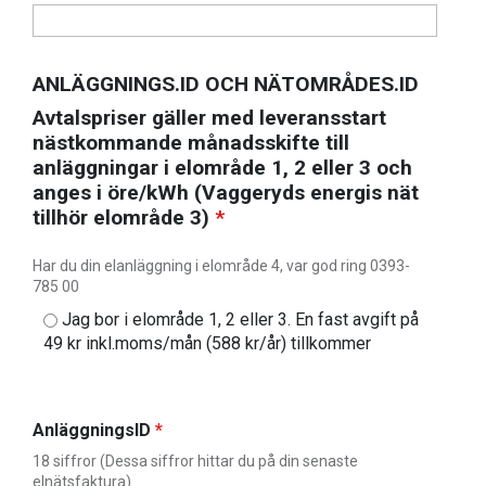
ANLÄGGNINGS.ID OCH NÄTOMRÅDES.ID
Avtalspriser gäller med leveransstart
nästkommande månadsskifte till
anläggningar i elområde 1, 2 eller 3 och
anges i öre/kWh (Vaggeryds energis nät
tillhör elområde 3)
*
Har du din elanläggning i elområde 4, var god ring 0393-
785 00
Jag bor i elområde 1, 2 eller 3. En fast avgift på
49 kr inkl.moms/mån (588 kr/år) tillkommer
AnläggningsID
*
18 siffror (Dessa siffror hittar du på din senaste
elnätsfaktura)