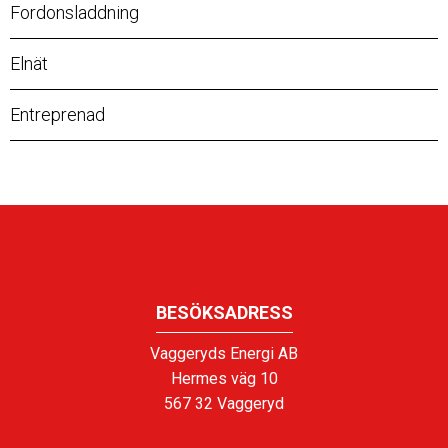
Fordonsladdning
Elnät
Entreprenad
BESÖKSADRESS
Vaggeryds Energi AB
Hermes väg 10
567 32 Vaggeryd