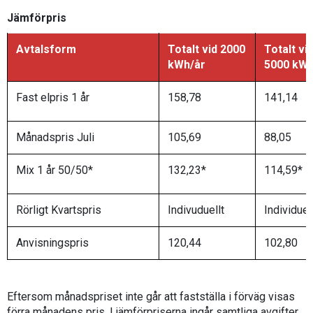
Jämförpris
Avtalsform
Totalt vid 2000
Totalt vi
kWh/år
5000 kWh
Fast elpris 1 år
158,78
141,14
Månadspris Juli
105,69
88,05
Mix 1 år 50/50*
132,23*
114,59*
Rörligt Kvartspris
Indivuduellt
Individuel
Anvisningspris
120,44
102,80
Eftersom månadspriset inte går att fastställa i förväg visas
förra månadens pris. I jämförpriserna ingår samtliga avgifter