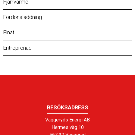
Fjärrvärme
Fordonsladdning
Elnät
Entreprenad
BESÖKSADRESS
Vaggeryds Energi AB
Hermes väg 10
567 32 Vaggeryd