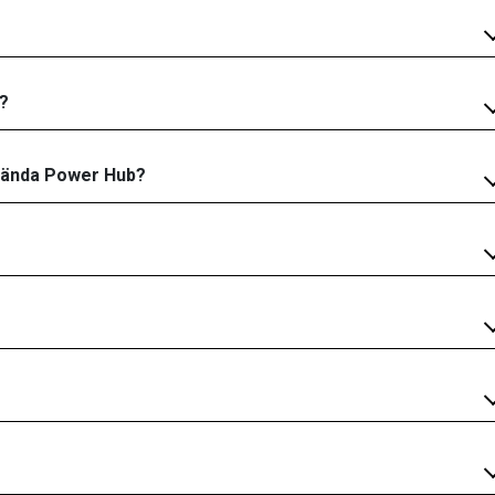
b?
nvända Power Hub?