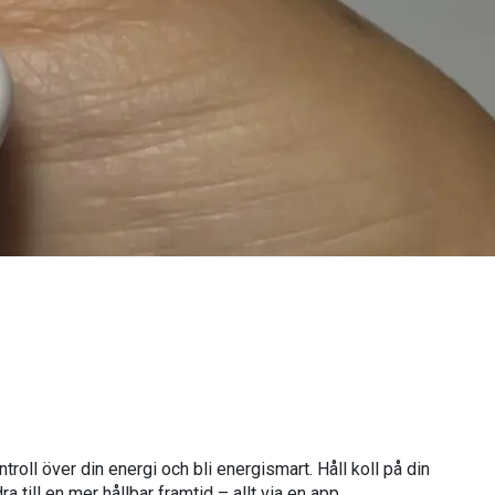
roll över din energi och bli energismart. Håll koll på din
 till en mer hållbar framtid – allt via en app.