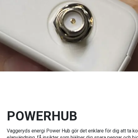
POWERHUB
Vaggeryds energi Power Hub gör det enklare för dig att ta kont
elanvändning, få insikter som hjälper dig spara pengar och bidra