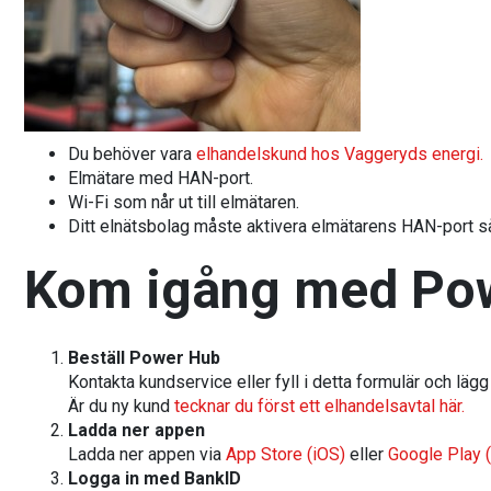
Du behöver vara
elhandelskund hos Vaggeryds energi.
Elmätare med HAN-port.
Wi-Fi som når ut till elmätaren.
Ditt elnätsbolag måste aktivera elmätarens HAN-port s
Kom igång med Po
Beställ Power Hub
Kontakta kundservice eller fyll i detta formulär och lägg
Är du ny kund
tecknar du först ett elhandelsavtal här.
Ladda ner appen
Ladda ner appen via
App Store (iOS)
eller
Google Play 
Logga in med BankID