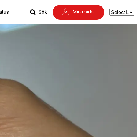
Mina sidor
tatus
Sök