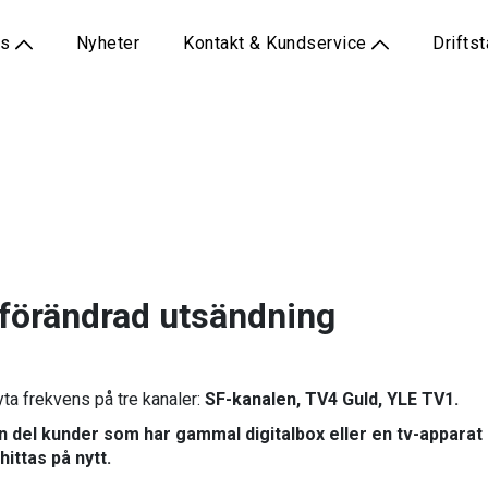
ss
Nyheter
Kontakt & Kundservice
Drifts
 förändrad utsändning
yta frekvens på tre kanaler:
SF-kanalen, TV4 Guld, YLE TV1.
en del kunder som har gammal digitalbox eller en tv-appara
ittas på nytt.